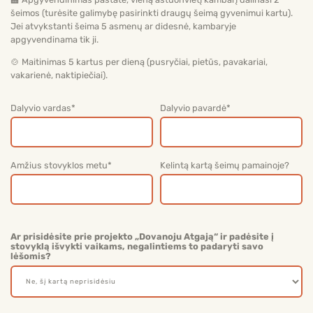
šeimos (turėsite galimybę pasirinkti draugų šeimą gyvenimui kartu).
Jei atvykstanti šeima 5 asmenų ar didesnė, kambaryje
apgyvendinama tik ji.
🍲 Maitinimas 5 kartus per dieną (pusryčiai, pietūs, pavakariai,
vakarienė, naktipiečiai).
Dalyvio vardas
*
Dalyvio pavardė
*
Amžius stovyklos metu
*
Kelintą kartą šeimų pamainoje?
Ar prisidėsite prie projekto „Dovanoju Atgają“ ir padėsite į
stovyklą išvykti vaikams, negalintiems to padaryti savo
lėšomis?