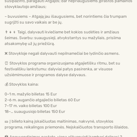
susipažinti, paragauti Atgajos; dar nepriaugusiems įprastos pamainos
stovyklautojo amžiaus;
– buvusiems – Atgają jau išaugusiems, bet norintiems čia trumpam
sugrįžti su savo vaikais ar be jų.
👨‍👧‍👦 Taigi, dalyvauti kviečiame bet kokios sudėties ir amžiaus
šeimas. Svarbu: suaugusieji, atvykstantys su mažyliais, prisiima
atsakomybę už jų priežiūrą.
❌ Stovykloje negali dalyvauti nepilnamečiai be lydinčio asmens.
⏰ Stovyklos programa organizuojama atgajietišku ritmu, bet su
festivališku lankstumu: dalyviai patys pasirenka, ar visuose
užsiėmimuose ir programos dalyse dalyvaus.
💰 Stovyklos kaina:
0–1 m. mažylio bilietas 15 Eur
2–6 m. augančio atgajiečio bilietas 60 Eur
7–17 m. vaiko bilietas 100 Eur
18–… suaugusiojo bilietas 150 Eur
🎫 Į bilieto kainą įskaičiuotas maitinimas, nakvynė, stovyklos
programa, reikalingos priemonės. Neįskaičiuotos transporto išlaidos.
🏫 Apgyvendinimas pastate, vieną aštuonvietį kambarį dalinasi 2