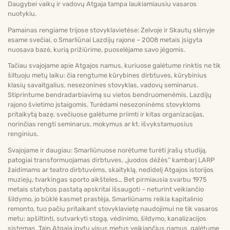
Daugybei vaikų ir vadovų Atgaja tampa laukiamiausiu vasaros
nuotykiu.
Pamainas rengiame trijose stovyklavietėse: Zelvoje ir Skautų slėnyje
esame svečiai, o Smarliūnai Lazdijų rajone – 2008 metais įsigyta
nuosava bazė, kurią prižiūrime, puoselėjame savo jėgomis.
Tačiau svajojame apie Atgajos namus, kuriuose galėtume rinktis ne tik
šiltuoju metų laiku: čia rengtume kūrybines dirbtuves, kūrybinius
klasių savaitgalius, nesezonines stovyklas, vadovų seminarus.
Stiprintume bendradarbiavimą su vietos bendruomenėmis, Lazdijų
rajono švietimo įstaigomis. Turėdami nesezoninėms stovykloms
pritaikytą bazę, svečiuose galėtume priimti ir kitas organizacijas,
norinčias rengti seminarus, mokymus ar kt. išvykstamuosius
renginius.
Svajojame ir daugiau: Smarliūnuose norėtume turėti įrašų studiją,
patogiai transformuojamas dirbtuves, „juodos dėžės“ kambarį LARP
žaidimams ar teatro dirbtuvėms, skaityklą, nedidelį Atgajos istorijos
muziejų, tvarkingas sporto aikšteles… Bet pirmiausia svarbu 1975
metais statybos pastatą apskritai išsaugoti – neturint veikiančio
šildymo, jo būklė kasmet prastėja. Smarliūnams reikia kapitalinio
remonto, tuo pačiu pritaikant stovyklavietę naudojimui ne tik vasaros
metu: apšiltinti, sutvarkyti stogą, vėdinimo, šildymo, kanalizacijos
sistemas. Taip Atgaja įgytų visus metus veikiančius namus, galėtume