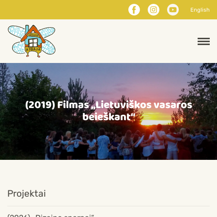
English
(2019) Filmas „Lietuviškos vasaros
beieškant“
Projektai