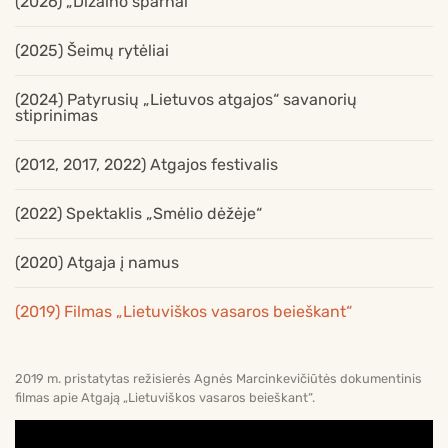
(2026) „Dizaino sparnai“
(2025) Šeimų rytėliai
(2024) Patyrusių „Lietuvos atgajos“ savanorių
stiprinimas
(2012, 2017, 2022) Atgajos festivalis
(2022) Spektaklis „Smėlio dėžėje“
(2020) Atgaja į namus
(2019) Filmas „Lietuviškos vasaros beieškant“
2019 m. pristatytas režisierės Agnės Marcinkevičiūtės dokumentinis
filmas apie Atgają „Lietuviškos vasaros beieškant“.