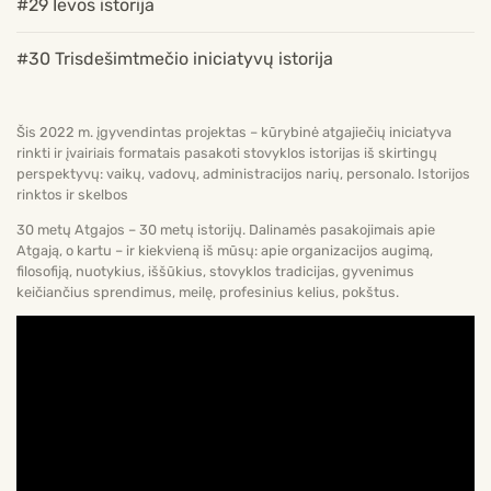
#29 Ievos istorija
#30 Trisdešimtmečio iniciatyvų istorija
Šis 2022 m. įgyvendintas projektas – kūrybinė atgajiečių iniciatyva
rinkti ir įvairiais formatais pasakoti stovyklos istorijas iš skirtingų
perspektyvų: vaikų, vadovų, administracijos narių, personalo. Istorijos
rinktos ir skelbos
30 metų Atgajos – 30 metų istorijų. Dalinamės pasakojimais apie
Atgają, o kartu – ir kiekvieną iš mūsų: apie organizacijos augimą,
filosofiją, nuotykius, iššūkius, stovyklos tradicijas, gyvenimus
keičiančius sprendimus, meilę, profesinius kelius, pokštus.