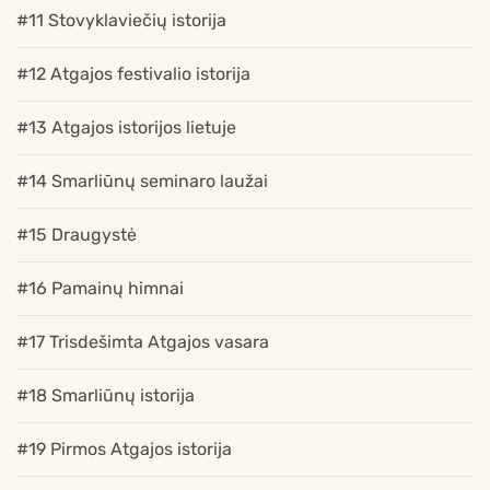
#11 Stovyklaviečių istorija
#12 Atgajos festivalio istorija
#13 Atgajos istorijos lietuje
#14 Smarliūnų seminaro laužai
#15 Draugystė
#16 Pamainų himnai
#17 Trisdešimta Atgajos vasara
#18 Smarliūnų istorija
#19 Pirmos Atgajos istorija