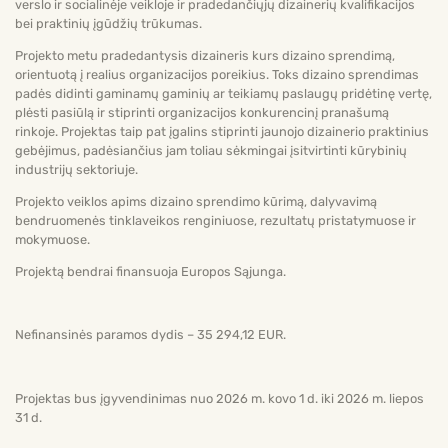
verslo ir socialinėje veikloje ir pradedančiųjų dizainerių kvalifikacijos
bei praktinių įgūdžių trūkumas.
Projekto metu pradedantysis dizaineris kurs dizaino sprendimą,
orientuotą į realius organizacijos poreikius. Toks dizaino sprendimas
padės didinti gaminamų gaminių ar teikiamų paslaugų pridėtinę vertę,
plėsti pasiūlą ir stiprinti organizacijos konkurencinį pranašumą
rinkoje. Projektas taip pat įgalins stiprinti jaunojo dizainerio praktinius
gebėjimus, padėsiančius jam toliau sėkmingai įsitvirtinti kūrybinių
industrijų sektoriuje.
Projekto veiklos apims dizaino sprendimo kūrimą, dalyvavimą
bendruomenės tinklaveikos renginiuose, rezultatų pristatymuose ir
mokymuose.
Projektą bendrai finansuoja Europos Sąjunga.
Nefinansinės paramos dydis – 35 294,12 EUR.
Projektas bus įgyvendinimas nuo 2026 m. kovo 1 d. iki 2026 m. liepos
31 d.