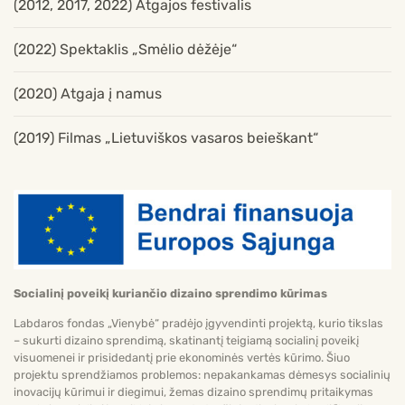
(2012, 2017, 2022) Atgajos festivalis
(2022) Spektaklis „Smėlio dėžėje“
(2020) Atgaja į namus
(2019) Filmas „Lietuviškos vasaros beieškant“
Socialinį poveikį kuriančio dizaino sprendimo kūrimas
Labdaros fondas „Vienybė“ pradėjo įgyvendinti projektą, kurio tikslas
– sukurti dizaino sprendimą, skatinantį teigiamą socialinį poveikį
visuomenei ir prisidedantį prie ekonominės vertės kūrimo. Šiuo
projektu sprendžiamos problemos: nepakankamas dėmesys socialinių
inovacijų kūrimui ir diegimui, žemas dizaino sprendimų pritaikymas