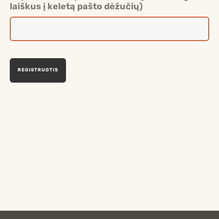
laiškus į keletą pašto dėžučių)