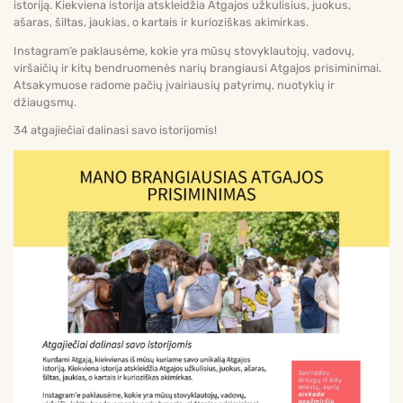
istoriją. Kiekviena istorija atskleidžia Atgajos užkulisius, juokus,
ašaras, šiltas, jaukias, o kartais ir kurioziškas akimirkas.
Instagram’e paklausėme, kokie yra mūsų stovyklautojų, vadovų,
viršaičių ir kitų bendruomenės narių brangiausi Atgajos prisiminimai.
Atsakymuose radome pačių įvairiausių patyrimų, nuotykių ir
džiaugsmų.
34 atgajiečiai dalinasi savo istorijomis!