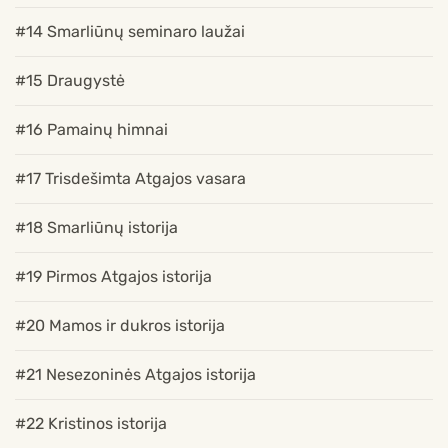
#14 Smarliūnų seminaro laužai
#15 Draugystė
#16 Pamainų himnai
#17 Trisdešimta Atgajos vasara
#18 Smarliūnų istorija
#19 Pirmos Atgajos istorija
#20 Mamos ir dukros istorija
#21 Nesezoninės Atgajos istorija
#22 Kristinos istorija