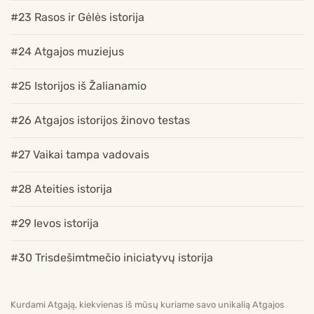
#23 Rasos ir Gėlės istorija
#24 Atgajos muziejus
#25 Istorijos iš Žalianamio
#26 Atgajos istorijos žinovo testas
#27 Vaikai tampa vadovais
#28 Ateities istorija
#29 Ievos istorija
#30 Trisdešimtmečio iniciatyvų istorija
Kurdami Atgają, kiekvienas iš mūsų kuriame savo unikalią Atgajos